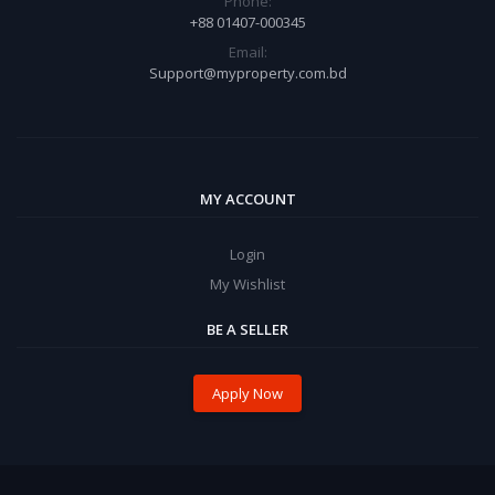
Phone:
+88 01407-000345
Email:
Support@myproperty.com.bd
MY ACCOUNT
Login
My Wishlist
BE A SELLER
Apply Now