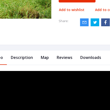
Add to wishlist
Add to 
Share:
eo
Description
Map
Reviews
Downloads