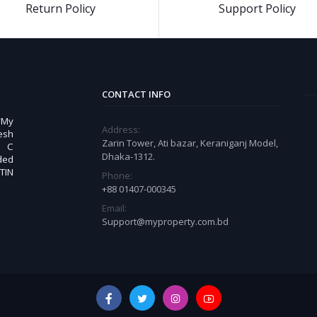
Return Policy
Support Policy
CONTACT INFO
 “My
Address:
esh
Zarin Tower, Ati bazar, Keraniganj Model,
. C
Dhaka-1312.
ded
TIN
Phone:
+88 01407-000345
Email:
Support@myproperty.com.bd