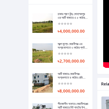
ঢাকার প্রাণ বিন্দু মোহাম্মদপুর
এর আটি বাজারে এ ৫ কাঠার
রেডি প্লট এখনি বাড়ি করার
উপযোগী।
৳4,000,000.00
স্বল্প মূল্যে কেরানীগঞ্জ এর
অগ্রখোলাতে ৩ কাঠার প্লট
মেইন রোড এর পাশে।
৳2,700,000.00
আটি বাজার-কেরানীগঞ্জ-
অগ্রখলাতে ৪ কাঠার রেডি
কর্নার প্লট- 4 khata
Rel
Ready Corner Plot in
Ati Bazar City
৳8,000,000.00
শীতকালীন অফারে কেরানীগঞ্জের
আটি বাজারে নিট প্লটের উপর