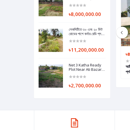
নগদ ২০ লক্ষ টাকা ছাড় -
Winter Offer on
Land in Keraniganj
৳8,000,000.00
লেকসিটিতে ৩০ এবং ২০ ফিট
রোডের পাশে কর্নার রেডি প্লট -
Ready plot to 30 & 20
feet road in
Keraniganj, Dhaka.
৳11,200,000.00
৳4,000,000.00
৳3,000,000.00
৳2,700,000.00
৳8
Net 3 Katha Ready
মদপুর এর আটি বাজারে এ ৫
স্বল্প মূল্যে কেরানীগঞ্জ এর অগ্রখোলাতে ৩ কাঠার প্লট
আটি
Plot Near Ati Bazar,
াড়ি করার উপযোগী।
মেইন রোড এর পাশে।
প্
Keraniganj, Dhaka.
At
৳2,700,000.00