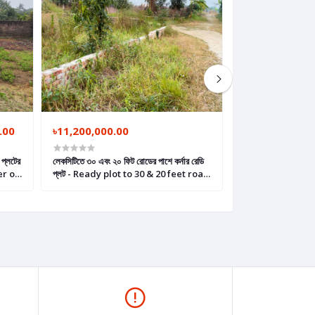
.00
৳11,200,000.00
৳3,000,000.00
 প্লটের
লেকসিটিতে ৩০ এবং ২০ ফিট রোডের পাশে কর্নার রেডি
Net 3 Katha Read
fer on
প্লট - Ready plot to 30 & 20 feet road
Bazar, Keraniga
in Keraniganj, Dhaka.