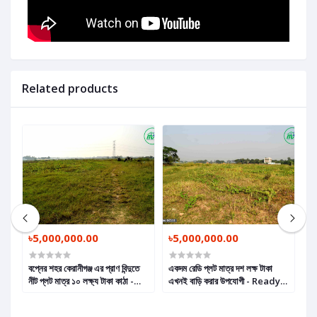
Related products
৳5,000,000.00
৳5,000,000.00
৳
বপ্নের শহর কেরানীগঞ্জ এর প্রাণ বিন্দুতে
একদম রেডি প্লট মাত্র দশ লক্ষ টাকা
কে
নীট প্লট মাত্র ১০ লক্ষ্য টাকা কাঠা -
এখনই বাড়ি করার উপযোগী - Ready
মাত
Net Plot Per Katha Only 10
Plot Only 10 Lakh Taka Per
D
Lac Taka, Ready Land in
Katha Suitable For Home
i