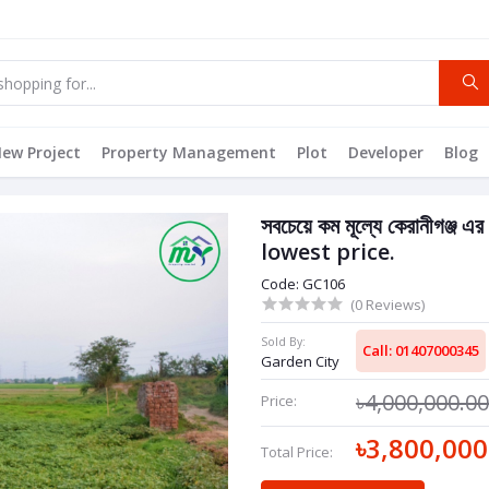
ew Project
Property Management
Plot
Developer
Blog
সবচেয়ে কম মূল্যে কেরানীগঞ
lowest price.
Code: GC106
(0 Reviews)
Sold By:
Call: 01407000345
Garden City
৳4,000,000.0
Price:
৳3,800,000
Total Price: