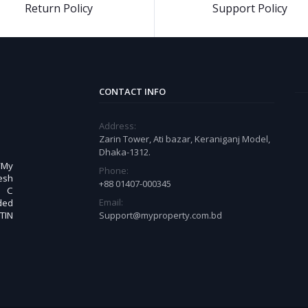
Return Policy
Support Policy
CONTACT INFO
Address:
Zarin Tower, Ati bazar, Keraniganj Model,
Dhaka-1312.
 “My
Phone:
esh
+88 01407-000345
. C
Email:
ded
TIN
Support@myproperty.com.bd