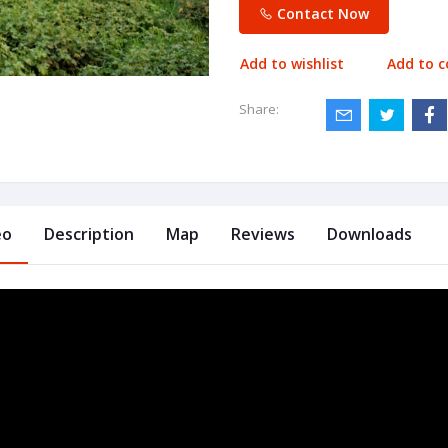
Contact Now
Add to wishlist
Add to 
Share:
eo
Description
Map
Reviews
Downloads