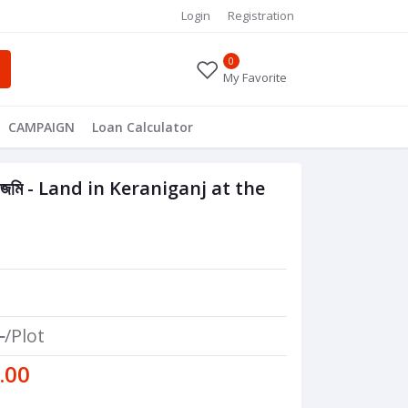
Login
Registration
0
My Favorite
CAMPAIGN
Loan Calculator
্জ এর জমি - Land in Keraniganj at the
0
/Plot
.00