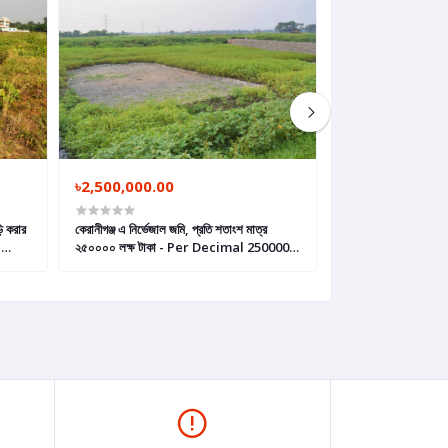
৳2,500,000.00
৳1,500,000.00
ি করার
কেরানীগঞ্জ এ নিৰ্ভেজাল জমি, প্রতি শতাংশ মাত্র
কেরানীগঞ্জ এ মাত্র ৩ লক্
২৫০০০০ লক্ষ টাকা - Per Decimal 250000
3 lakh taka Per 
Home
Taka Plot in Keraniganj
Keraniganj