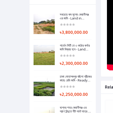
সবচেয়ে কম মূল্যে কেরানীগঞ্জ
এর জমি - Land in
Keraniganj at the
lowest price.
৳3,800,000.00
গার্ডেন সিটি তে ৩ কাঠার কর্নার
জমি বিক্রয় হবে - Land
Sell in keraniganj
Near Washpur
Bosila Brize.
৳2,300,000.00
ঢাকা মোহাম্মদপুর বছিলা ব্রীজের
কাছে রেডি জমি - Ready
Land Near Bosila
Rel
Bridge
Mohammadpur,
৳2,250,000.00
Dhaka.
বপ্নের শহর কেরানীগঞ্জ এর
প্রাণ বিন্দুতে নীট প্লট মাত্র ১০