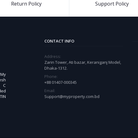
Return Policy
Support Policy
CONTACT INFO
Address:
Zarin Tower, Ati bazar, Keraniganj Model,
Dhaka-1312.
 “My
Phone:
esh
+88 01407-000345
. C
Email:
ded
TIN
Support@myproperty.com.bd