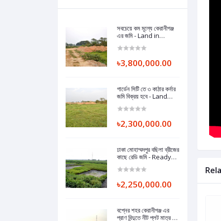
সবচেয়ে কম মূল্যে কেরানীগঞ্জ
এর জমি - Land in
Keraniganj at the
lowest price.
৳3,800,000.00
গার্ডেন সিটি তে ৩ কাঠার কর্নার
জমি বিক্রয় হবে - Land
Sell in keraniganj
Near Washpur
Bosila Brize.
৳2,300,000.00
ঢাকা মোহাম্মদপুর বছিলা ব্রীজের
কাছে রেডি জমি - Ready
Land Near Bosila
Rel
Bridge
Mohammadpur,
৳2,250,000.00
Dhaka.
বপ্নের শহর কেরানীগঞ্জ এর
প্রাণ বিন্দুতে নীট প্লট মাত্র ১০