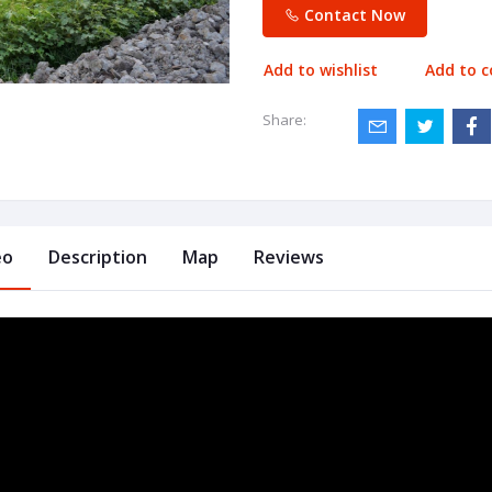
Contact Now
Add to wishlist
Add to 
Share:
eo
Description
Map
Reviews