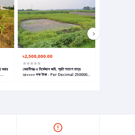
৳2,500,000.00
৳1,500,000.00
ি করার
কেরানীগঞ্জ এ নিৰ্ভেজাল জমি, প্রতি শতাংশ মাত্র
কেরানীগঞ্জ এ মাত্র ৩ লক্
২৫০০০০ লক্ষ টাকা - Per Decimal 250000
3 lakh taka Per 
Home
Taka Plot in Keraniganj
Keraniganj