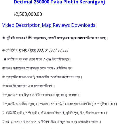
Decimal 250000 Taka Plot in Keraniganj
৳2,500,000.00
Video
Description
Map
Reviews
Downloads
# সুবিধাদিঃ সামনে ২5 ফিট রাস্তা আছে, নামজারী সম্পন্ন এক বছরের খাজনা পরিশোধ করা আছে।
# যোগাযোগঃ 01407 000 333, 01537 437 333
# জাতীয় সংসদ ভবন থেকে মাত্র 7 km কিলোমিটার দূরে।
# ঢাকার প্রাণকেন্দ্র মোহাম্মদপুর থেকে মাত্র 20 মিনিটের পথ।
# প্রস্তাবিত মাওয়া-ঢাকা টু ঢাকা-আরিচা ওয়েস্টান বাইপাস সংলগ্ন।
# আকর্ষণীয় অবস্থান এবং মনোরম পরিবেশ ।
# প্রকল্প এলাকায় বিদ্যুৎ ও পানি সরবরাহের ও সুয়ারজ সু-ব্যবস্থা।
# প্রকল্পটিতে মসজিদ, স্কুল, হাসপাতাল, খেলার মাঠ সহ সকল ধরণের নাগরিক সুযোগ-সুবিধা থাকবে।
# কমিউনিটি সেন্টার, শপিং সেন্টার, কাঁচা বাজার শিশু পার্ক, সুইমিং পুল, জিম, ঈদগাহ ও থাকবে।
# এছাড়া এখানে থাকবে বাংলা ও ইংলিশ মিডিয়াম স্কুল এর জন্য একাডেমিক অঞ্চল ।