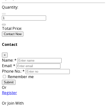
Quantity:
Total Price:
Contact Now
Contact
×
Name:
*
Email:
*
Phone No.:
*
Remember me
Submit
Or
Register
Or Join With