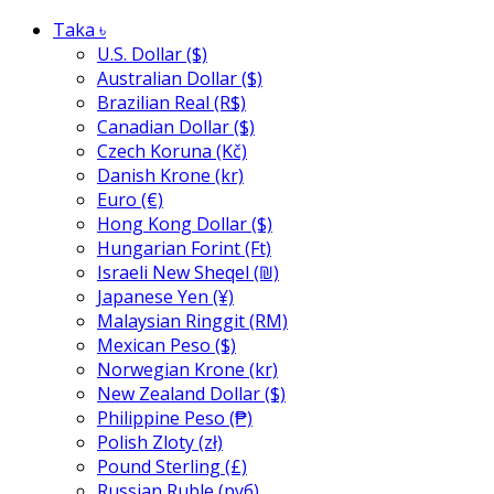
Taka ৳
U.S. Dollar ($)
Australian Dollar ($)
Brazilian Real (R$)
Canadian Dollar ($)
Czech Koruna (Kč)
Danish Krone (kr)
Euro (€)
Hong Kong Dollar ($)
Hungarian Forint (Ft)
Israeli New Sheqel (₪)
Japanese Yen (¥)
Malaysian Ringgit (RM)
Mexican Peso ($)
Norwegian Krone (kr)
New Zealand Dollar ($)
Philippine Peso (₱)
Polish Zloty (zł)
Pound Sterling (£)
Russian Ruble (руб)