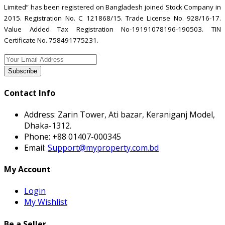
Limited” has been registered on Bangladesh joined Stock Company in
2015. Registration No. C 121868/15. Trade License No. 928/16-17.
Value Added Tax Registration No-19191078196-190503. TIN
Certificate No. 758491775231.
Subscribe
Contact Info
Address:
Zarin Tower, Ati bazar, Keraniganj Model,
Dhaka-1312.
Phone:
+88 01407-000345
Email:
Support@myproperty.com.bd
My Account
Login
My Wishlist
Be a Seller