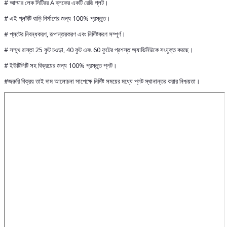
# আম্মার লেক সিটিরর A ব্লকের একটি রেডি প্লট।
# এই প্লটটি বাড়ি নির্মাণের জন্য 100% প্রস্তুত।
# প্লটের নিবন্ধকরণ, রূপান্তরকরণ এবং নির্দিষ্টকরণ সম্পূর্ণ।
# সম্মুখ রাস্তা 25 ফুট চওড়া, 40 ফুট এবং 60 ফুটের প্রশস্ত অ্যাভিনিউকে সংযুক্ত করছে।
# ইউটিলিটি সহ বিক্রয়ের জন্য 100% প্রস্তুত প্লট।
#জরুরি বিক্রয় তাই দাম আলোচনা সাপেক্ষে নির্দিষ্ট সময়ের মধ্যে প্লট স্থানান্তর করার নিশ্চয়তা।