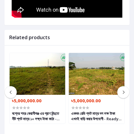
Related products
৳5,000,000.00
৳5,000,000.00
৳
বপ্নের শহর কেরানীগঞ্জ এর প্রাণ বিন্দুতে
একদম রেডি প্লট মাত্র দশ লক্ষ টাকা
কে
নীট প্লট মাত্র ১০ লক্ষ্য টাকা কাঠা -
এখনই বাড়ি করার উপযোগী - Ready
মাত
Net Plot Per Katha Only 10
Plot Only 10 Lakh Taka Per
D
Lac Taka, Ready Land in
Katha Suitable For Home
i