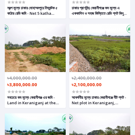
স্বল্প মূল্যে ঢাকার মোহাম্মদপুরে নিষ্কন্টক ৫
ঢাকার প্রাণবিন্দু কেরানীগঞ্জে কম মূল্যে এ
কাঠার রেডি জমি - Net 5 katha
এককালিন ও সহজ কিস্তিতে রেডি প্লট কিনুন -
ready land in
Ready Plot sale in Dhaka,
Mohammadpur, Dhaka at
Keraniganj.
low price.
৳4,000,000.00
৳2,400,000.00
৳3,800,000.00
৳2,100,000.00
সবচেয়ে কম মূল্যে কেরানীগঞ্জ এর জমি -
আকর্ষনীয় মূল্যে ঢাকার কেরানীগঞ্জে নীট প্লট -
Land in Keraniganj at the
Net plot in Keraniganj,
lowest price.
Dhaka WITH an attractive
price.