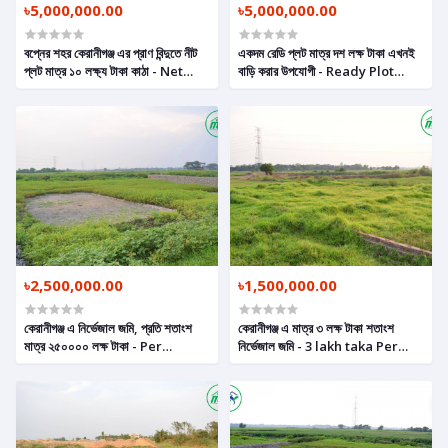
৳5,000,000.00
৳5,000,000.00
বপ্নের শহর কেরানীগঞ্জ এর প্রাণ বিন্দুতে নীট
একদম রেডি প্লট মাত্র দশ লক্ষ টাকা এখনই
প্লট মাত্র ১০ লক্ষ্য টাকা কাঠা - Net
বাড়ি করার উপযোগী - Ready Plot
Plot Per Katha Only 10 Lac
Only 10 Lakh Taka Per Katha
Taka, Ready Land in
Suitable For Home
Keraniganj
৳2,500,000.00
৳1,500,000.00
কেরানীগঞ্জ এ নিৰ্ভেজাল জমি, প্রতি শতাংশ
কেরানীগঞ্জ এ মাত্র ৩ লক্ষ টাকা শতাংশ
মাত্র ২৫০০০০ লক্ষ টাকা - Per
নির্ভেজাল জমি - 3 lakh taka Per
Decimal 250000 Taka Plot in
Decimal Plot In Keraniganj
Keraniganj