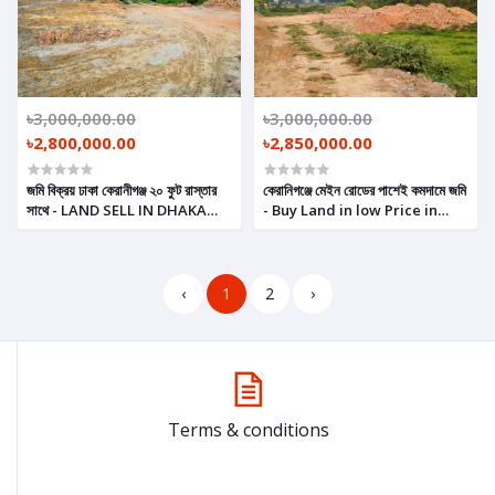
৳3,000,000.00
৳3,000,000.00
৳2,800,000.00
৳2,850,000.00
জমি বিক্রয় ঢাকা কেরানীগঞ্জ ২০ ফুট রাস্তার
কেরানিগঞ্জে মেইন রোডের পাশেই কমদামে জমি
সাথে - LAND SELL IN DHAKA
- Buy Land in low Price in
KERANIGANJ NEAR 20 FEET
Keraniganj Dhaka.
ROAD.
‹
1
2
›
Terms & conditions